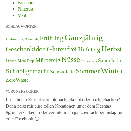
Facebook
Pinterest
Mail
SCHLAGWÖRTER
Ganzjährig
Frühling
Biskuitteig
Blätterteig
Herbst
Glutenfrei
Geschenkidee
Hefeteig
Nüsse
Mürbeteig
Sammlerin
Linsen
Meal-Prep
Ostern
Reis
Winter
Schnellgemacht
Sommer
Schokolade
ZeroWaste
#GRÜNERZUCKER
Ihr habt ein Rezept von mir nachgekocht oder nachgebacken?
Dann zeigt mir eure tollen Kreationen unter dem Hashtag
#gruenerzucker – oder verlinkt mich ganz einfach bei Instagram
oder Facebook 😊